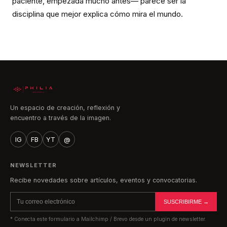
paciente, empezada mucho antes— parece ser la
disciplina que mejor explica cómo mira el mundo.
Un espacio de creación, reflexión y
encuentro a través de la imagen.
IG
FB
YT
@
NEWSLETTER
Recibe novedades sobre artículos, eventos y convocatorias.
SUSCRIBIRME →
* Conecta este formulario a Mailchimp / Brevo desde un plugin de newsletter.