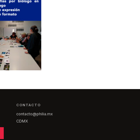
CONTACTO
contacto@philia.mx
CDMX