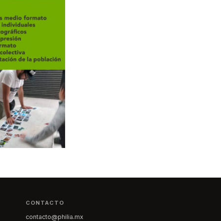
CONTACTO
contacto@philia.mx