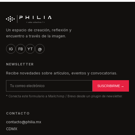
Un espacio de creación, reflexión y
encuentro a través de la imagen.
IG
FB
YT
@
NEWSLETTER
Recibe novedades sobre artículos, eventos y convocatorias.
SUSCRIBIRME →
* Conecta este formulario a Mailchimp / Brevo desde un plugin de newsletter.
CONTACTO
contacto@philia.mx
CDMX