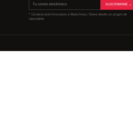
SUSCRIBIRME →
* Conecta este formulario a Mailchimp / Brevo desde un plugin de
newsletter.