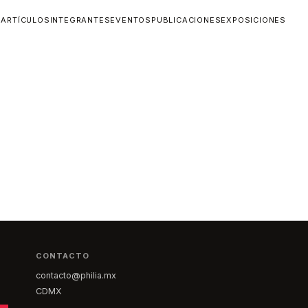
O
ARTÍCULOS
INTEGRANTES
EVENTOS
PUBLICACIONES
EXPOSICIONES
CONTACTO
contacto@philia.mx
CDMX