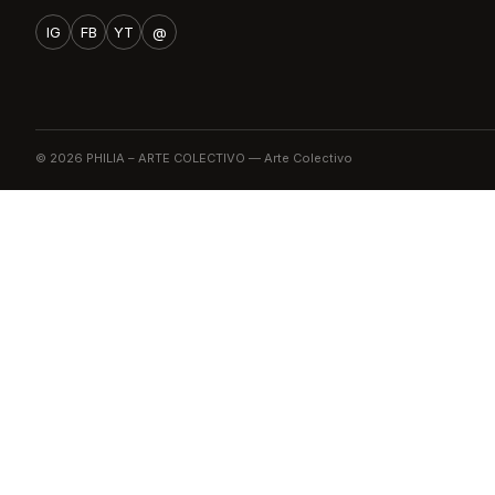
IG
FB
YT
@
© 2026 PHILIA – ARTE COLECTIVO — Arte Colectivo